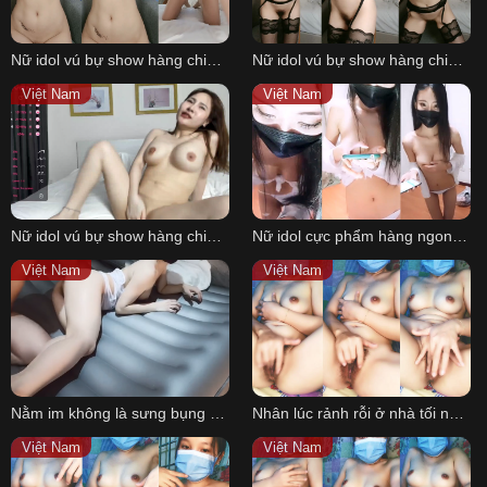
Nữ idol vú bự show hàng chiều lòng fan P2
Nữ idol vú bự show hàng chiều lòng fan P3
Việt Nam
Việt Nam
Nữ idol vú bự show hàng chiều lòng fan P1
Nữ idol cực phẩm hàng ngon trên sóng livestream P1
Việt Nam
Việt Nam
Nằm im không là sưng bụng bây giờ
Nhân lúc rảnh rỗi ở nhà tối nay của em P1
Việt Nam
Việt Nam