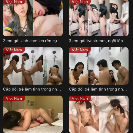
Việt Nam
Việt Nam
हिन्दी
Español
Italiano
Nederlands
2 em gái xinh chơi les rên cực ngọt
3 em gái livestream, ngồi lên bàn trang điểm, dùng toy P1
Английский
Việt Nam
Việt Nam
Cặp đôi trẻ làm tình trong nhà tắm P2
Cặp đôi trẻ làm tình trong nhà tắm P1
Việt Nam
Việt Nam