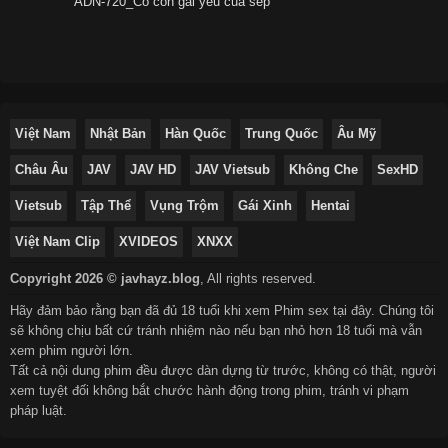
ADN-720_Cô con gái yêu của sếp
Việt Nam
Nhật Bản
Hàn Quốc
Trung Quốc
Âu Mỹ
Châu Âu
JAV
JAV HD
JAV Vietsub
Không Che
SexHD
Vietsub
Tập Thể
Vụng Trộm
Gái Xinh
Hentai
Việt Nam Clip
XVIDEOS
XNXX
Copyright 2026 © javhayz.blog
,
All rights reserved.
Hãy đảm bảo rằng bạn đã đủ 18 tuổi khi xem Phim sex tại đây. Chúng tôi
sẽ không chịu bất cứ tránh nhiệm nào nếu bạn nhỏ hơn 18 tuổi mà vẫn
xem phim người lớn.
Tất cả nội dung phim đều được dàn dựng từ trước, không có thật, người
xem tuyệt đối không bắt chước hành động trong phim, tránh vi phạm
pháp luật.