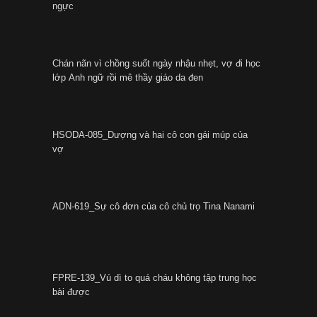
ngực
Chán nãn vì chồng suốt ngày nhậu nhẹt, vợ đi học
lớp Anh ngữ rồi mê thầy giáo da đen
HSODA-085_Dượng và hai cô con gái múp của
vợ
ADN-619_Sự cô đơn của cô chủ trọ Tina Nanami
FPRE-139_Vú dì to quá cháu không tập trung học
bài được