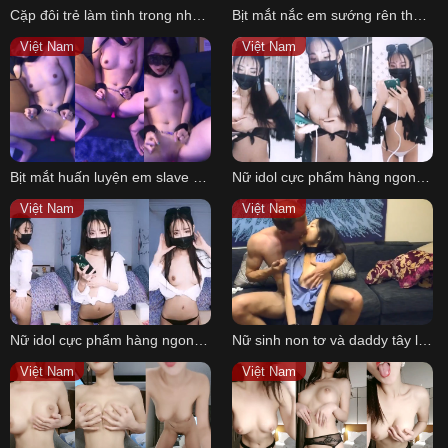
Cặp đôi trẻ làm tình trong nhà tắm P3
Bịt mắt nắc em sướng rên thành tiếng
Việt Nam
Việt Nam
Bịt mắt huấn luyện em slave dâm P2
Nữ idol cực phẩm hàng ngon trên sóng livestream P2
Việt Nam
Việt Nam
Nữ idol cực phẩm hàng ngon trên sóng livestream P3
Nữ sinh non tơ và daddy tây lông cu bự P2
Việt Nam
Việt Nam