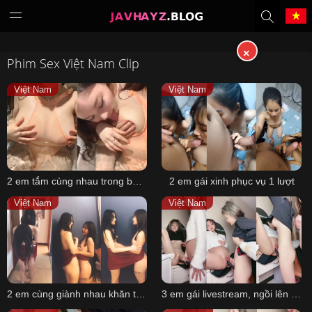
×
Phim Sex Việt Nam Clip
Tiếng Việt
中文（繁體）
Việt Nam
Việt Nam
中文（简体）
English
日本語
한국어
2 em tắm cùng nhau trong bồn tắm
2 em gái xinh phục vụ 1 lượt
Melayu
ภาษาไทย
Việt Nam
Việt Nam
Deutsch
Français
Indonesia
Filipino
2 em cùng giành nhau khăn tắm
3 em gái livestream, ngồi lên bàn trang điểm, dùng toy P2
Português
Türkçe