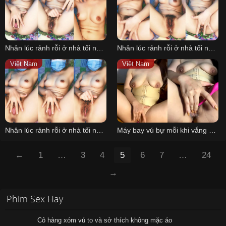
Nhân lúc rảnh rỗi ở nhà tối nay của em P4
Nhân lúc rảnh rỗi ở nhà tối nay của em P2
Việt Nam
Việt Nam
Nhân lúc rảnh rỗi ở nhà tối nay của em P3
Máy bay vú bự mỗi khi vắng phi công
←
1
…
3
4
5
6
7
…
24
→
Phim Sex Hay
Cô hàng xóm vú to và sở thích không mặc áo